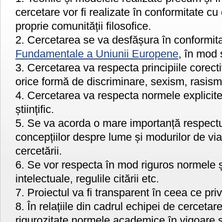
cercetare vor fi realizate în conformitate c
proprie comunității filosofice.
2. Cercetarea se va desfășura în conformit
Fundamentale a Uniunii Europene
, în mod 
3. Cercetarea va respecta principiile corecti
orice formă de discriminare, sexism, rasism
4. Cercetarea va respecta normele explicite 
științific.
5. Se va acorda o mare importanță respectulu
concepțiilor despre lume și modurilor de via
cercetării.
6. Se vor respecta în mod riguros normele și
intelectuale, regulile citării etc.
7. Proiectul va fi transparent în ceea ce priv
8. În relațiile din cadrul echipei de cercetar
rigurozitate normele academice în vigoare 