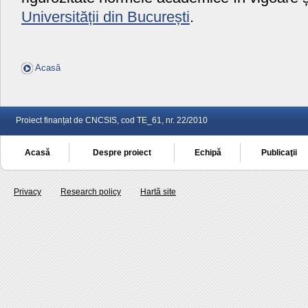
Universității din București
.
Acasă
Proiect finanțat de CNCSIS, cod TE_61, nr. 22/2010
Acasă
Despre proiect
Echipă
Publicaţii
Privacy
Research policy
Hartă site