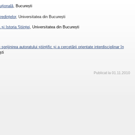
uțională
, București
redințelor
, Universitatea din București
și Istoria Științei
, Universitatea din București
prijinirea autoratului științific și a cercetării orientate interdisciplinar în
ști
Publicat la 01.11.2010