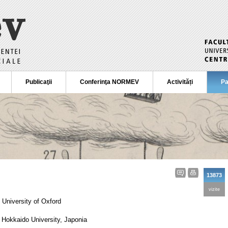
Publicaţii
Conferinţa NORMEV
Activități
Pa
13873
vizite
, University of Oxford
, Hokkaido University, Japonia